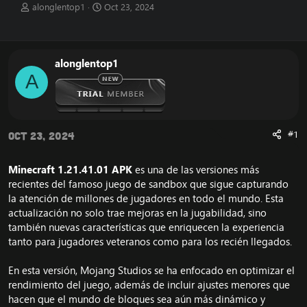
T
S
alonglentop1
Oct 23, 2024
h
t
r
a
e
r
a
t
alonglentop1
d
d
A
s
a
t
t
a
e
r
t
#1
Oct 23, 2024
e
r
Minecraft 1.21.41.01 APK
es una de las versiones más
recientes del famoso juego de sandbox que sigue capturando
la atención de millones de jugadores en todo el mundo. Esta
actualización no solo trae mejoras en la jugabilidad, sino
también nuevas características que enriquecen la experiencia
tanto para jugadores veteranos como para los recién llegados.
En esta versión, Mojang Studios se ha enfocado en optimizar el
rendimiento del juego, además de incluir ajustes menores que
hacen que el mundo de bloques sea aún más dinámico y