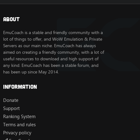
1.21.41.01 APK​
1.
Mejoras en el Rendimiento y
About
Estabilidad
EmuCoach is a stable and friendly community with a
Uno de los cambios más destacados de esta versión es
lot of things to offer, and WoW Emulation & Private
la
mejora significativa en el rendimiento
,
Servers as our main niche. EmuCoach has always
especialmente en dispositivos móviles. Los tiempos de
aimed on creating a friendly community, with a lot of
carga han sido reducidos, y el juego ahora se ejecuta
useful resources to download and high support of
de manera más fluida incluso en teléfonos de gama
media o baja. Esto asegura que más jugadores puedan
any kind. EmuCoach has been a stable forum, and
disfrutar de la experiencia completa de Minecraft sin
has been up since May 2014.
sufrir retrasos o caídas de FPS.
Information
2.
Corrección de Errores
Donate
Minecraft 1.21.41.01 APK
también incluye una serie de
correcciones de errores que afectan a diferentes
Support
aspectos del juego. Se han solucionado problemas
Ranking System
relacionados con la IA de los mobs, el comportamiento
Terms and rules
de los bloques y la estabilidad en partidas
multijugador. Estas correcciones permiten que los
Privacy policy
jugadores disfruten de una experiencia más estable, sin