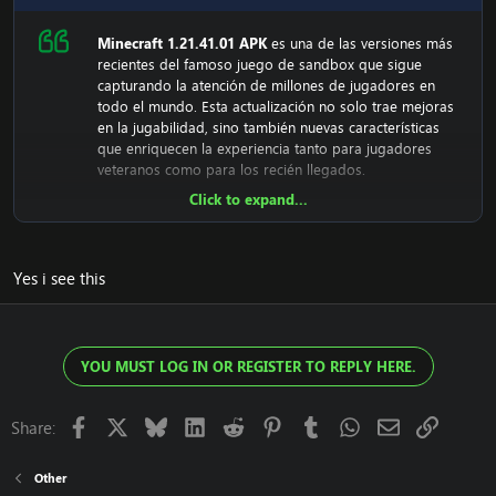
Minecraft 1.21.41.01 APK
es una de las versiones más
recientes del famoso juego de sandbox que sigue
capturando la atención de millones de jugadores en
todo el mundo. Esta actualización no solo trae mejoras
en la jugabilidad, sino también nuevas características
que enriquecen la experiencia tanto para jugadores
veteranos como para los recién llegados.
Click to expand...
En esta versión, Mojang Studios se ha enfocado en
optimizar el rendimiento del juego, además de incluir
ajustes menores que hacen que el mundo de bloques
sea aún más dinámico y emocionante. A continuación,
Yes i see this
te ofrecemos una visión completa de lo que puedes
esperar de
Minecraft 1.21.41.01 APK
.
Minecraft
YOU MUST LOG IN OR REGISTER TO REPLY HERE.
DOWNLOAD NOW
1.21.41.01 APK
Facebook
X
Bluesky
LinkedIn
Reddit
Pinterest
Tumblr
WhatsApp
Email
Link
Share:
Novedades de Minecraft
Other