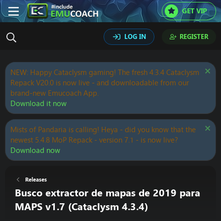
GET VIP
LOG IN
REGISTER
NEW: Happy Cataclysm gaming! The fresh 4.3.4 Cataclysm
Repack V20.0 is now live - and downloadable from our
brand-new Emucoach App.
Download it now
Mists of Pandaria is calling! Heya - did you know that the
newest 5.4.8 MoP Repack - version 7.1 - is now live?
Download now
Releases
Busco extractor de mapas de 2019 para
MAPS v1.7 (Cataclysm 4.3.4)