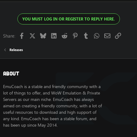
YOU MUST LOG IN OR REGISTER TO REPLY HERE.
Facebook
X
Bluesky
LinkedIn
Reddit
Pinterest
Tumblr
WhatsApp
Email
Link
Share:
Releases
About
EmuCoach is a stable and friendly community with a
lot of things to offer, and WoW Emulation & Private
Servers as our main niche. EmuCoach has always
aimed on creating a friendly community, with a lot of
useful resources to download and high support of
any kind. EmuCoach has been a stable forum, and
has been up since May 2014.