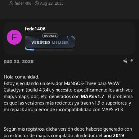
T
S
fede1406
Aug 23, 2025
h
t
r
a
e
r
a
t
fede1406
d
d
F
s
a
t
t
a
e
r
t
#1
Aug 23, 2025
e
r
Hola comunidad.
Estoy ejecutando un servidor MaNGOS-Three para WoW
Cataclysm (build 4.3.4), y necesito específicamente los archivos
map, vmaps, dbc, etc. generados con
MAPS v1.7
. El problema
es que las versiones más recientes ya traen v1.9 o superiores, y
mi repack arroja error de incompatibilidad con MAPS v1.8.
Según mis registros, dicha versión debe haberse generado con
un extractor de mapas compilado alrededor del
año 2019
.